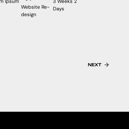
em Ipsum
3 Weeks 2
Website Re-
Days
design
NEXT