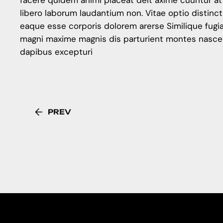
facere quidem animi placeat delt axime cuuntur a
libero laborum laudantium non. Vitae optio distinc
eaque esse corporis dolorem arerse Similique fug
magni maxime magnis dis parturient montes nascet
dapibus excepturi
PREV