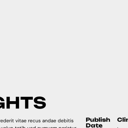
G
H
T
S
Publish
Cli
ederit vitae recus andae debitis
Date