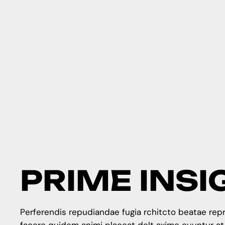
P
R
I
M
E
I
N
S
I
Perferendis repudiandae fugia rchitcto beatae repr