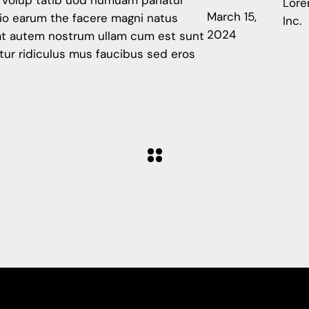
t volup tatib uod numuam pariatur
Lor
March 15,
tio earum the facere magni natus
Inc.
2024
iat autem nostrum ullam cum est sunt
ur ridiculus mus faucibus sed eros