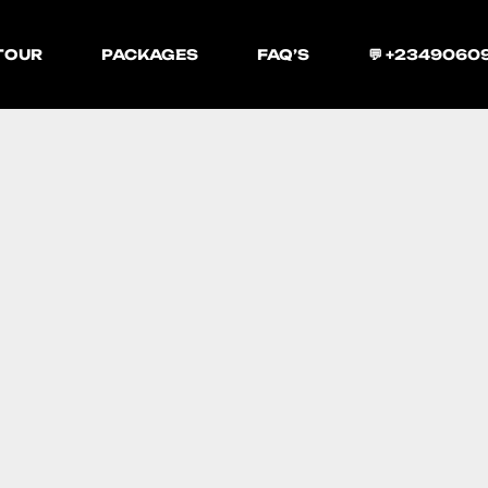
TOUR
PACKAGES
FAQ’S
💬 +2349060