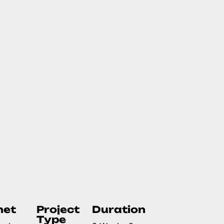
net
Project
Duration
Type